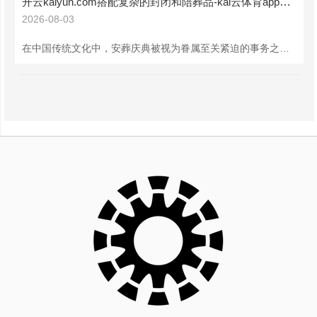
开云kaiyun.com搭配复杂的封闭和陪葬品-kai云体育app官方下载app最新版本-kai云体育app官方登录入口
2026-08-03
在中国传统文化中，安葬庆典被视为眷属至关紧迫的事务之一。这不仅是对骸骨的告别，亦然对眷属气运的一种保险。东谈主们信托，骸骨的灵魂仍在，葬礼的缠绵是将其安置在合乎的场所，以便能赢得祖宗的庇佑，保佑后代子孙健康幸福。古东谈主因此回来了好多对于葬礼的稳健和禁忌，其中有三条非凡著明，而其中两条与蛇、棺材抬不动相干。至于第三条禁忌，它却鲜为东谈主知，让咱们全部探讨一下。 古东谈主一直敬佩万物有灵，东谈主与当然界之间有着密切的商酌。在他们眼中，蛇不仅是当然界的一种生物，更是具备玄妙力量的存在。蛇被视为具有