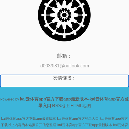
邮箱：
d0039f81@outlook.com
友情链接：
kai云体育app官方下载app最新版本-kai云体育app官方登
Powered by
录入口
RSS地图
HTML地图
kai云体育app官方下载app最新版本-kai云体育app官方登录入口-kai云体育app官方
下载以上内容为本站据公开信息整理-kai云体育app官方下载app最新版本-kai云体育