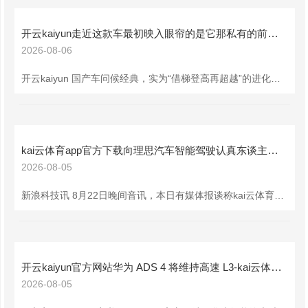
开云kaiyun走近这款车最初映入眼帘的是它那私有的前脸野心-kai云体育app官方下载app最新版本-kai云体育app官方登录入口
2026-08-06
开云kaiyun 国产车问候经典，实为“借梯登高再超越”的进化历程，而纵横G700对路虎揽胜的问候，是“取其骨，铸己魂”的机灵。G700的野心接受路虎揽胜存一火之交硬派之形，融喜马拉雅冰川、陡崖之韵，以东方好意思学重构光影与力量，让硬派越野既有经典基因，更添文化重生。纵横G700对路虎野心的问候是形神兼备的机灵和解，问候并非复制，而所以文化赋能鼎新，为中国品牌野心立范。 纵横G700的野心灵感源自喜马拉雅山脉的风格与极致探索精神，将当然史诗与野心好意思学完好意思和解，变成了刚与柔的和谐之好意思
kai云体育app官方下载向理思汽车智能驾驶认真东谈主郎咸一又陈说-kai云体育app官方下载app最新版本-kai云体育app官方登录入口
2026-08-05
新浪科技讯 8月22日晚间音讯，本日有媒体报谈称kai云体育app官方下载，理思汽车智驾团队量产认真东谈主王佳佳近期已提交辞职苦求。理思汽车方面说明了该音讯。 尊府露出，2021年5月，王佳佳加入理思汽车担任智能驾驶量产研发认真东谈主，向理思汽车智能驾驶认真东谈主郎咸一又陈说。 加入理思之前，王佳佳在博世中国责任近8年，先后担任自动驾驶研发形状组长、部门司理等职位。 海量资讯、精确解读，尽在新浪财经APP 牵累裁剪：何俊熹 kai云体育app官方下载
开云kaiyun官方网站华为 ADS 4 将维持高速 L3-kai云体育app官方下载app最新版本-kai云体育app官方登录入口
2026-08-05