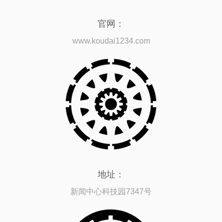
官网：
www.koudai1234.com
地址：
新闻中心科技园7347号