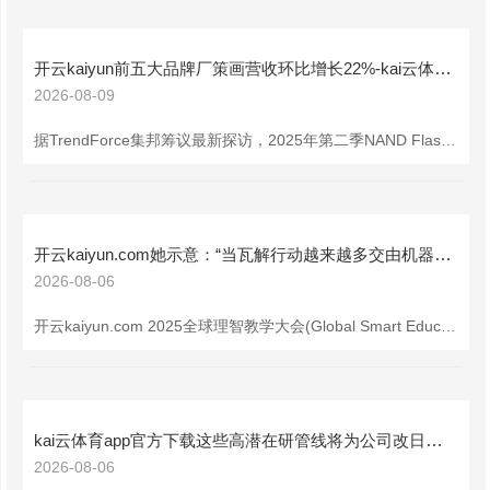
开云kaiyun前五大品牌厂策画营收环比增长22%-kai云体育app官方下载app最新版本-kai云体育app官方登录入口
2026-08-09
据TrendForce集邦筹议最新探访，2025年第二季NAND Flash产业虽面对平均销售价钱（ASP）小幅下滑开云kaiyun，所幸原厂减产策略缓解供需失衡，肖似中、好意思两大商场战略鼓动，全体出货位元大幅成长，前五大品牌厂策画营收环比增长22%开云kaiyun，达146.7亿好意思元。
开云kaiyun.com她示意：“当瓦解行动越来越多交由机器完成时-kai云体育app官方下载app最新版本-kai云体育app官方登录入口
2026-08-06
开云kaiyun.com 2025全球理智教学大会(Global Smart Education Conference 2025)于8月18日在北京开幕。会上，斡旋国教科文组织(UNESCO)教学助理总劳动斯蒂凡妮亚·贾尼尼(Stefania Giannini)通过视频致辞，强调东谈主工智能(AI)在教学规模的诈欺必须遵从“以东谈主为本”的中枢原则，并警示全球教学责任者警惕学生“将想维外包给AI”的风险。 斡旋国教科文组织(UNESCO)教学助理总劳动斯蒂凡妮亚·贾尼尼(Stefania Gi
kai云体育app官方下载这些高潜在研管线将为公司改日发展提供握续的驱能源-kai云体育app官方下载app最新版本-kai云体育app官方登录入口
2026-08-06