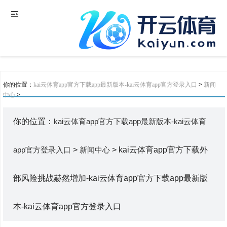
你的位置：
kai云体育app官方下载app最新版本-kai云体育app官方登录入口
>
新闻
中心
>
你的位置：
kai云体育app官方下载app最新版本-kai云体育
app官方登录入口
>
新闻中心
> kai云体育app官方下载外
部风险挑战赫然增加-kai云体育app官方下载app最新版
本-kai云体育app官方登录入口