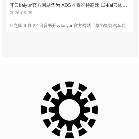
开云kaiyun官方网站华为 ADS 4 将维持高速 L3-kai云体育app官方下载app最新版本-kai云体育app官方登录入口
2026-08-05
IT之家 8 月 22 日音书开云kaiyun官方网站，华为智能汽车处治有筹算 BU 官方微博当天又公布了一里程碑时刻：华为乾崑智驾车位到车位领航扶持 P2P 已累计使用 1000 万次，同期华为乾崑激光雷达累计发货量破 100 万。 据IT之家此前报谈，华为智能汽车处治有筹算 BU CEO 靳玉志本月（8 月 12 日）在微博晓谕，搭载华为乾崑智驾的汽车冲突 100 万。 华为乾崑智驾当今已障翳从 15 万到百万级不同价位的 22 款互助车型，包括东风猛士 M817 越野车和售价 70.8