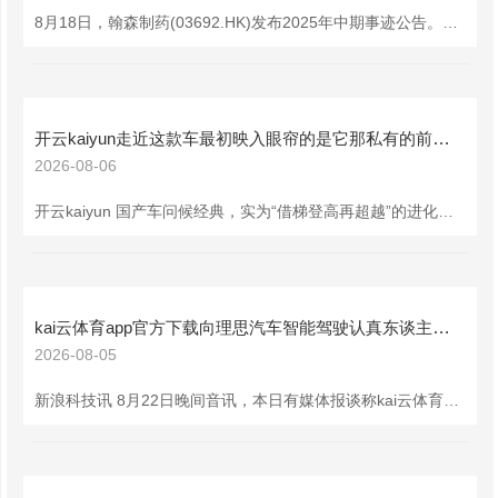
8月18日，翰森制药(03692.HK)发布2025年中期事迹公告。2025年上半年，翰森制药收入约东说念主民币74.34亿元(单元下同)，同比增长约14.3%；溢利约31.35亿元，同比增长约15.0%；每股基本盈利约0.53元，同比增长约14.8%；派发中期股息每股23.16港仙。 2025年上半年，翰森制药更始药与互助居品销售收入61.45亿元，同比增长22.1%，占总收入比例飞腾至82.7%，更始药与互助居品销售收入成为申报期内初始事迹上扬的主要要素。 2025年上半年，翰森制药研发开
开云kaiyun走近这款车最初映入眼帘的是它那私有的前脸野心-kai云体育app官方下载app最新版本-kai云体育app官方登录入口
2026-08-06
开云kaiyun 国产车问候经典，实为“借梯登高再超越”的进化历程，而纵横G700对路虎揽胜的问候，是“取其骨，铸己魂”的机灵。G700的野心接受路虎揽胜存一火之交硬派之形，融喜马拉雅冰川、陡崖之韵，以东方好意思学重构光影与力量，让硬派越野既有经典基因，更添文化重生。纵横G700对路虎野心的问候是形神兼备的机灵和解，问候并非复制，而所以文化赋能鼎新，为中国品牌野心立范。 纵横G700的野心灵感源自喜马拉雅山脉的风格与极致探索精神，将当然史诗与野心好意思学完好意思和解，变成了刚与柔的和谐之好意思
kai云体育app官方下载向理思汽车智能驾驶认真东谈主郎咸一又陈说-kai云体育app官方下载app最新版本-kai云体育app官方登录入口
2026-08-05
新浪科技讯 8月22日晚间音讯，本日有媒体报谈称kai云体育app官方下载，理思汽车智驾团队量产认真东谈主王佳佳近期已提交辞职苦求。理思汽车方面说明了该音讯。 尊府露出，2021年5月，王佳佳加入理思汽车担任智能驾驶量产研发认真东谈主，向理思汽车智能驾驶认真东谈主郎咸一又陈说。 加入理思之前，王佳佳在博世中国责任近8年，先后担任自动驾驶研发形状组长、部门司理等职位。 海量资讯、精确解读，尽在新浪财经APP 牵累裁剪：何俊熹 kai云体育app官方下载