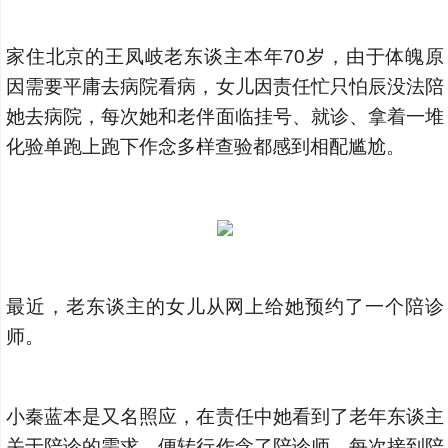
家住北京的王凤岐老东谈主本年70岁，由于体魄原
因需要平庸去病院看病，女儿因责任忙只怕辰没法陪
她去病院，每次她和老伴面临挂号、就诊、拿着一堆
化验单跑上跑下作念多样查验都感到相配尴尬。
最近，老东谈主的女儿从网上给她预约了一个陪诊
师。
小秦蓝本是又名照应，在责任中她看到了老年东谈主
关于陪诊的需求，便转行作念了陪诊师。每次接到陪