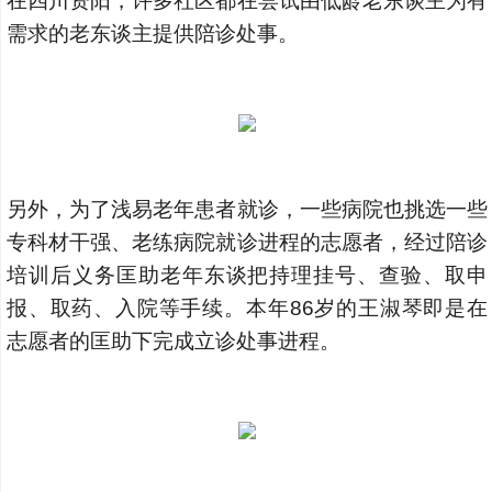
在四川资阳，许多社区都在尝试由低龄老东谈主为有
需求的老东谈主提供陪诊处事。
另外，为了浅易老年患者就诊，一些病院也挑选一些
专科材干强、老练病院就诊进程的志愿者，经过陪诊
培训后义务匡助老年东谈把持理挂号、查验、取申
报、取药、入院等手续。本年86岁的王淑琴即是在
志愿者的匡助下完成立诊处事进程。