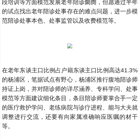
段培训等方面模范发展老年陪诊阛阓，但愿通过半年
的试点找出老年陪诊处事存在的难点问题，进一步模
范陪诊处事本色、处事监管以及收费模范等。
在老年东谈主口比例占户籍东谈主口比例高达41.3%
的杨浦区，笔据试点有野心，杨浦区推行腹地陪诊师
持证上岗，并对陪诊师的详尽涵养、专科学问、处事
模范等方面建议细化条目，条目陪诊师要掌合手一定
的医疗救护学问、老练病院与诊疗进程、能与大夫就
调整进行交流，还要有向家属准确响应医嘱的材干
等。