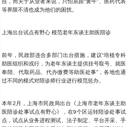
挂，而关于从业者来说，只怕辰跟“黄牛”、医药代表
等界限不清也成为他们的困扰。
上海出台试点有野心 模范老年东谈主助医陪诊
前年，民政部连合多部门出台措施，建议“培植专科
助医组织和戎行，为老年东谈主提供挂号取号、就医
奉陪、代取药品、代办缴费等助医处事”，各地也通
过不同的模式对陪诊师行业进行模范惩办。
本年2月，上海市民政局出台《上海市老年东谈主助
医陪诊处事试点有野心》，在9个区运转陪诊处事试
点，试点从业务进程测试、法子制定、平台开采、手