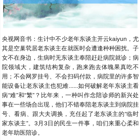
央视网音书：生计中不少老年东谈主开云kaiyun，尤
其是空巢茕居老东谈主在就医时会遭逢种种困扰。子
女不在身边，生病时无东谈主奉陪赶赴病院就诊；病
院领域大，建筑结构复杂，跑来跑去体魄果真吃不
用；不会网罗挂号、不会扫码付款，病院里的许多智
能设备让老东谈主也犯难......如何破解老年东谈主看
病“难”和“繁”？比年来，一种叫作念陪诊师的新兴处
事在一些场合出现，他们不错奉陪老东谈主到病院挂
号、看病、跟大夫调换，充任起了老东谈主的“临时
家东谈主”。3月3日的民生一件事，咱们来重心柔和
老年助医陪诊。