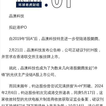
晶澳科技
拟赴港IPO
自2019年“回A”后，晶澳科技特意进一步登陆港股阛阓。
2月21日，晶澳科技发布公告称，公司正磋议刊行H股，
并苦求在香港联交所主板挂牌上市。
就此，晶澳科技也成为了为数未几向港股阛阓发起“冲
锋”的光伏主产业链A股上市公司。
而回来频年，钧达股份曾尝试完满拼接“A+H”邦畿。2024
年2月6日，钧达股份初次完成港交所递表，同庚5月17日，这
家收效转型的光伏电板片制造商收效获取证监会备案，磋议刊
行不跨越8716.78万股境外上市无为股；10月14日，该公司再