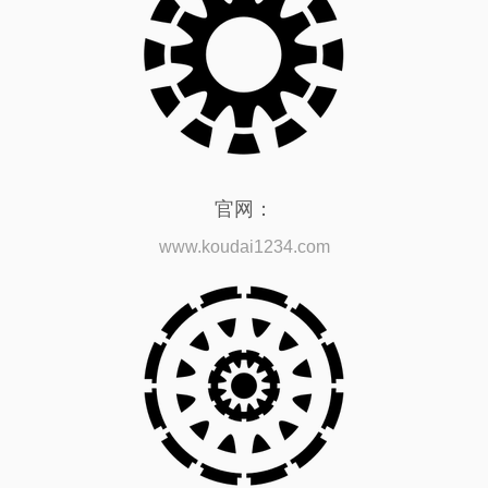
官网：
www.koudai1234.com