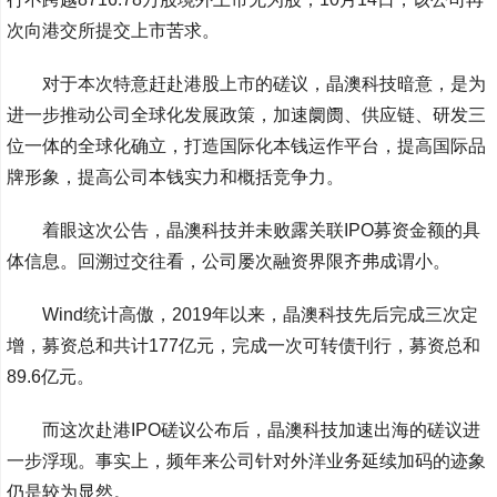
次向港交所提交上市苦求。
对于本次特意赶赴港股上市的磋议，晶澳科技暗意，是为
进一步推动公司全球化发展政策，加速阛阓、供应链、研发三
位一体的全球化确立，打造国际化本钱运作平台，提高国际品
牌形象，提高公司本钱实力和概括竞争力。
着眼这次公告，晶澳科技并未败露关联IPO募资金额的具
体信息。回溯过交往看，公司屡次融资界限齐弗成谓小。
Wind统计高傲，2019年以来，晶澳科技先后完成三次定
增，募资总和共计177亿元，完成一次可转债刊行，募资总和
89.6亿元。
而这次赴港IPO磋议公布后，晶澳科技加速出海的磋议进
一步浮现。事实上，频年来公司针对外洋业务延续加码的迹象
仍是较为显然。