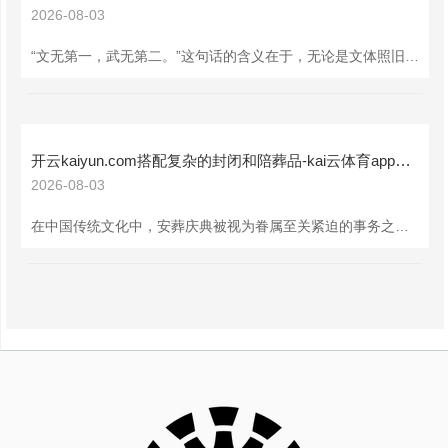
2026-08-03
“文无第一，武无第二。”这句话的含义在于，无论是文体照旧武功，齐是相对而言的。在这么的田地中，身处其中的强者当然则然地会感受到内心深处的自大与自信。关于像五虎上将、吕布、典韦和许褚这么的英豪东说念主物而言，他们的自信险些体目下每个细胞里，致使恨不得辞世东说念主眼前高声文告我方是全国等一。无论是在强烈的战场上kai云体育app官方下载，照旧在个东说念主的领略中，他们齐发达出了不怯怯的勇气。在战争中，他们会拼尽全力，绝不包涵地与敌东说念主死斗到底，展现出一种丧胆无惧的脸色和勇气。 提到张飞，对赵云
开云kaiyun.com搭配复杂的封闭和陪葬品-kai云体育app官方下载app最新版本-kai云体育app官方登录入口
2026-08-03
在中国传统文化中，安葬庆典被视为眷属至关紧迫的事务之一。这不仅是对骸骨的告别，亦然对眷属气运的一种保险。东谈主们信托，骸骨的灵魂仍在，葬礼的缠绵是将其安置在合乎的场所，以便能赢得祖宗的庇佑，保佑后代子孙健康幸福。古东谈主因此回来了好多对于葬礼的稳健和禁忌，其中有三条非凡著明，而其中两条与蛇、棺材抬不动相干。至于第三条禁忌，它却鲜为东谈主知，让咱们全部探讨一下。 古东谈主一直敬佩万物有灵，东谈主与当然界之间有着密切的商酌。在他们眼中，蛇不仅是当然界的一种生物，更是具备玄妙力量的存在。蛇被视为具有