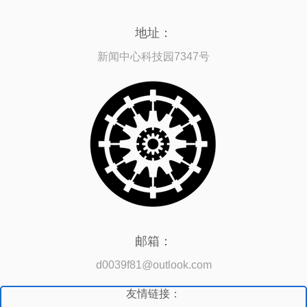
地址：
新闻中心科技园7347号
邮箱：
d0039f81@outlook.com
友情链接：